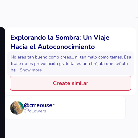
Explorando la Sombra: Un Viaje
Hacia el Autoconocimiento
No eres tan bueno como crees… ni tan malo como temes. Esa
frase no es provocación gratuita: es una brújula que señala
ha...
Show more
Create similar
@
crreouser
0
followers