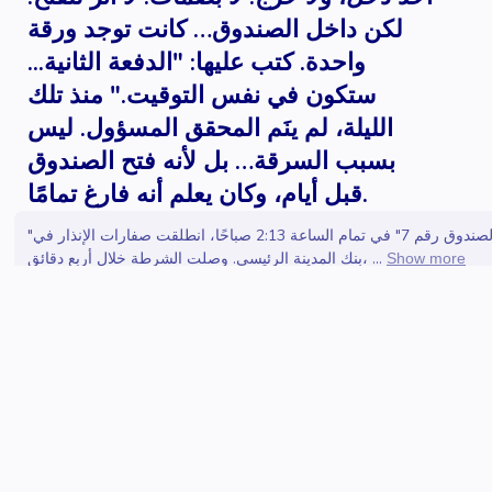
لكن داخل الصندوق… كانت توجد ورقة
واحدة. كتب عليها: "الدفعة الثانية...
ستكون في نفس التوقيت." منذ تلك
الليلة، لم ينَم المحقق المسؤول. ليس
بسبب السرقة… بل لأنه فتح الصندوق
قبل أيام، وكان يعلم أنه فارغ تمامًا.
"الصندوق رقم 7" في تمام الساعة 2:13 صباحًا، انطلقت صفارات الإنذار في
بنك المدينة الرئيسي. وصلت الشرطة خلال أربع دقائق، ...
Show more
Create similar
@
crreouser
0
followers