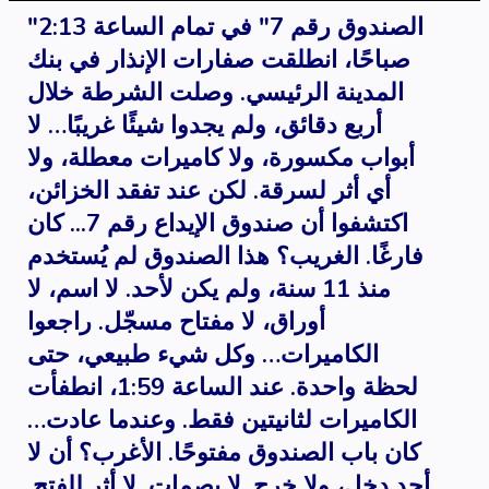
"الصندوق رقم 7" في تمام الساعة 2:13
صباحًا، انطلقت صفارات الإنذار في بنك
المدينة الرئيسي. وصلت الشرطة خلال
أربع دقائق، ولم يجدوا شيئًا غريبًا… لا
أبواب مكسورة، ولا كاميرات معطلة، ولا
أي أثر لسرقة. لكن عند تفقد الخزائن،
اكتشفوا أن صندوق الإيداع رقم 7... كان
فارغًا. الغريب؟ هذا الصندوق لم يُستخدم
منذ 11 سنة، ولم يكن لأحد. لا اسم، لا
أوراق، لا مفتاح مسجّل. راجعوا
الكاميرات… وكل شيء طبيعي، حتى
لحظة واحدة. عند الساعة 1:59، انطفأت
الكاميرات لثانيتين فقط. وعندما عادت…
كان باب الصندوق مفتوحًا. الأغرب؟ أن لا
أحد دخل، ولا خرج. لا بصمات. لا أثر للفتح.