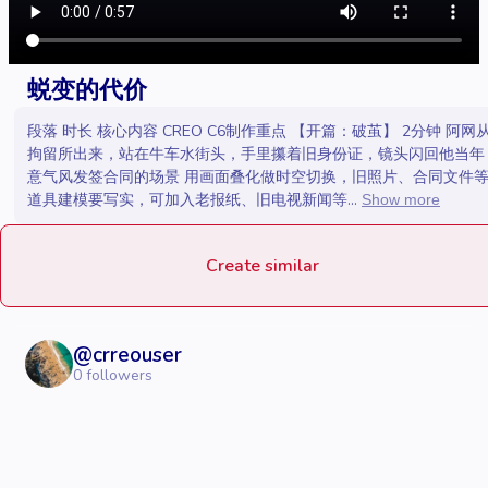
蜕变的代价
段落 时长 核心内容 CREO C6制作重点 【开篇：破茧】 2分钟 阿网
拘留所出来，站在牛车水街头，手里攥着旧身份证，镜头闪回他当年
意气风发签合同的场景 用画面叠化做时空切换，旧照片、合同文件
道具建模要写实，可加入老报纸、旧电视新闻等...
Show more
Create similar
@
crreouser
0
followers